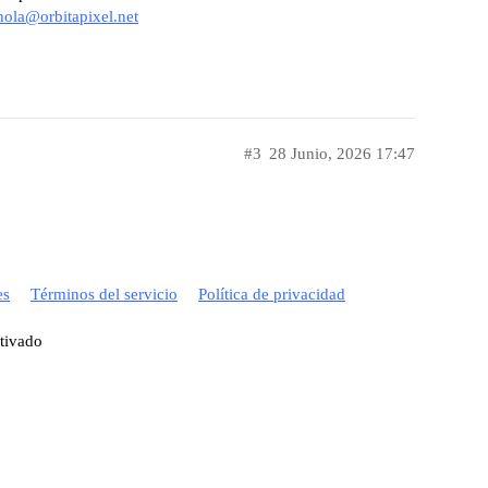
hola@orbitapixel.net
#3
28 Junio, 2026 17:47
es
Términos del servicio
Política de privacidad
ctivado